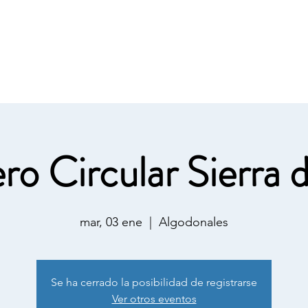
2026
Material
Actividades
Sobre Nosotros
Má
o Circular Sierra d
mar, 03 ene
  |  
Algodonales
Se ha cerrado la posibilidad de registrarse
Ver otros eventos