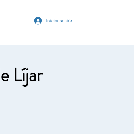
s
Iniciar sesión
e Líjar