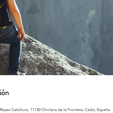
ión
 Reyes Católicos, 11130 Chiclana de la Frontera, Cádiz, España