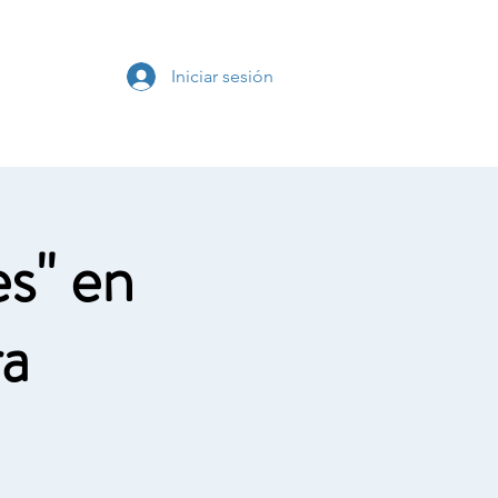
s
Iniciar sesión
es" en
ra