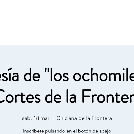
2026
Material
Actividades
Sobre Nosotros
Má
sía de "los ochomil
ortes de la Fronte
sáb, 18 mar
  |  
Chiclana de la Frontera
Inscribete pulsando en el botón de abajo