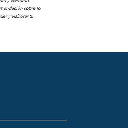
ción y ejemplos
omendación sobre lo
er y elaborar tu