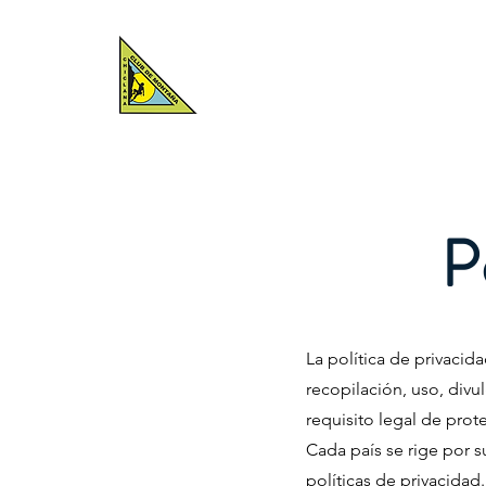
CLUB DE
MONTAÑA
Renovaciones 
CHICLANA
P
La política de privacid
recopilación, uso, divu
requisito legal de prot
Cada país se rige por s
políticas de privacidad