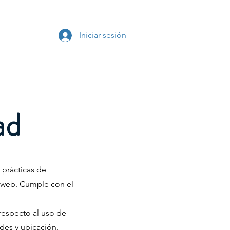
s
Iniciar sesión
ad
 prácticas de
io web. Cumple con el
 respecto al uso de
ades y ubicación.