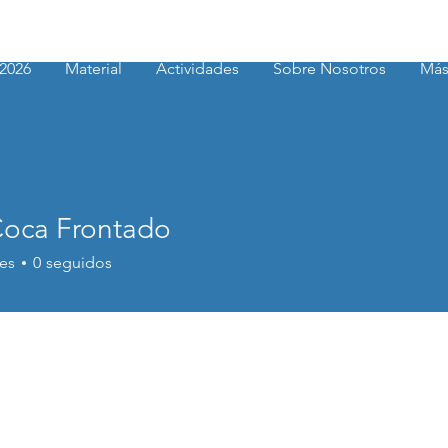
2026
Material
Actividades
Sobre Nosotros
Má
Coca Frontado
a Frontado
es
0
seguidos