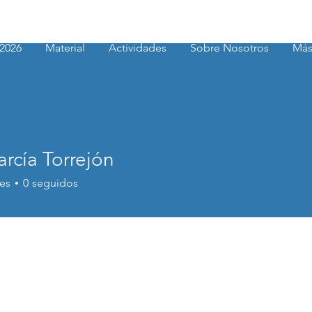
2026
Material
Actividades
Sobre Nosotros
Má
rcía Torrejón
a Torrejón
es
0
seguidos