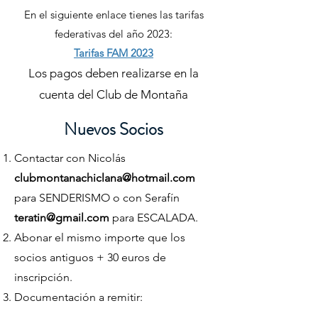
En el siguiente enlace tienes las tarifas
federativas del año 2023:
Tarifas FAM 2023
​Los pagos deben realizarse en la
cuenta del Club de Montaña
Chiclana, en La Caixa, indicando
Nuevos Socios
nombre y apellidos del interesado:
ES70
2100 8585 1922 0011
5889
Contactar con Nicolás
clubmontanachiclana@hotmail.com
Nota
para SENDERISMO o con Serafín
Este año todas las tarjetas serán digitales. Si alguien
quiere la tarjeta física en plástico debe abonar 5 €
teratin@gmail.com
para ESCALADA.
Abonar el mismo importe que los
socios antiguos + 30 euros de
inscripción.
Documentación a remitir: