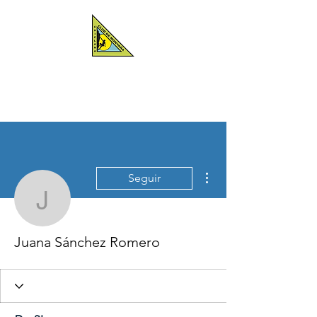
CLUB DE MONTAÑA CHICLANA
Más acciones
Seguir
Juana Sánchez Romero
Juana Sánchez Romero