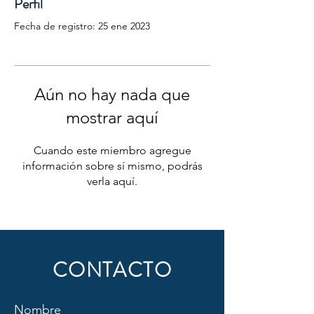
Perfil
Fecha de registro: 25 ene 2023
Aún no hay nada que
mostrar aquí
Cuando este miembro agregue
información sobre sí mismo, podrás
verla aquí.
CONTACTO
Nombre