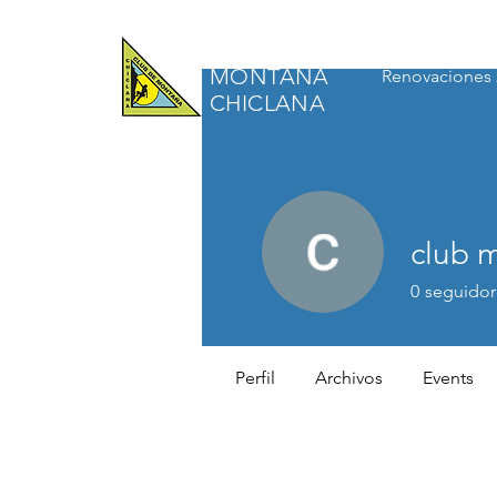
CLUB DE
MONTAÑA
Renovaciones 
CHICLANA
club 
0
seguidor
Perfil
Archivos
Events