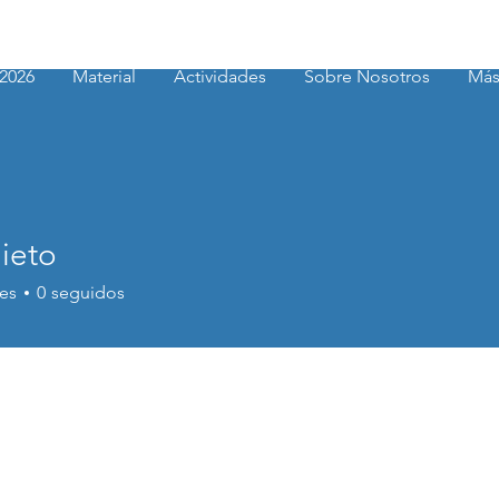
2026
Material
Actividades
Sobre Nosotros
Má
ieto
o
es
0
seguidos