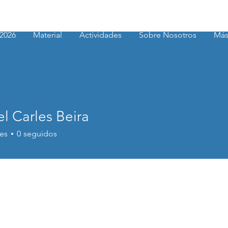
2026
Material
Actividades
Sobre Nosotros
Má
l Carles Beira
rles Beira
es
0
seguidos