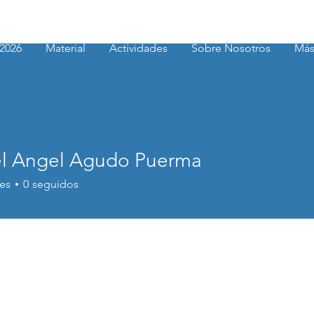
2026
Material
Actividades
Sobre Nosotros
Má
l Angel Agudo Puerma
ngel Agudo Puerma
es
0
seguidos